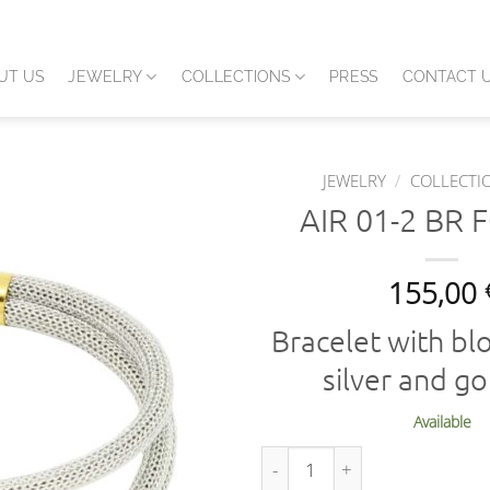
UT US
JEWELRY
COLLECTIONS
PRESS
CONTACT 
JEWELRY
/
COLLECTI
AIR 01-2 BR 
155,00
Bracelet with bl
silver and gol
Available
AIR 01-2 BR FOA AO quantity