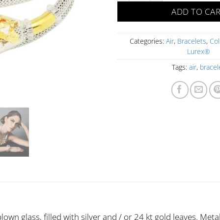
ADD TO CA
Categories:
Air
,
Bracelets
,
Col
Lurex®
Tags:
air
,
bracel
wn glass, filled with silver and / or 24 kt gold leaves. Metal