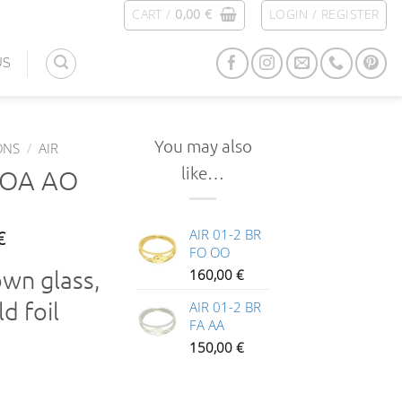
CART /
0,00
€
LOGIN / REGISTER
US
You may also
ONS
/
AIR
like…
FOA AO
AIR 01-2 BR
€
FO OO
own glass,
160,00
€
d foil
AIR 01-2 BR
FA AA
150,00
€