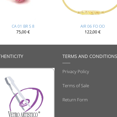
+
CA 01 BR S 8
AIR 06 FO OO
75,00
€
122,00
€
HENTICITY
TERMS AND CONDITION
Privacy Policy
Terms of Sale
Return Form