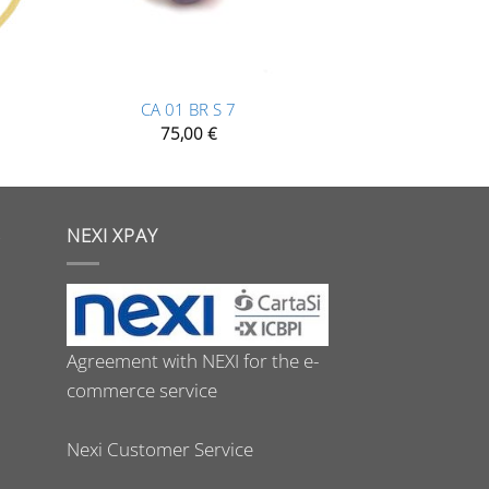
+
CA 01 BR S 7
75,00
€
S
NEXI XPAY
Agreement with NEXI for the e-
commerce service
Nexi Customer Service