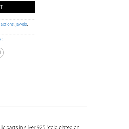
RT
lections
,
Jewels
,
et
lic parts in silver 925 (gold plated on