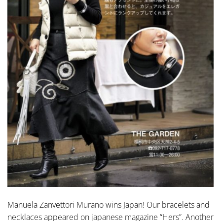
Manuela Zanvettori Murano wins Japan! Our bracelets and
necklaces appeared on japanese magazine “Hers”. Another