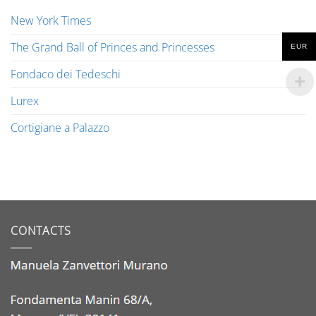
New York Times
The Grand Ball of Princes and Princesses
EUR
Fondaco dei Tedeschi
Lurex
Cortigiane a Palazzo
CONTACTS