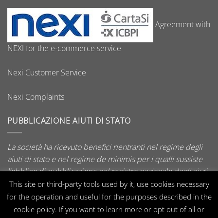
Agreement with
NEXI for the e-commerce service
Nexi Customer Service
Nexi Complaints
PUBBLICAZIONE AIUTI DI STATO
La società ha ricevuto benefici rientranti nel regime degli
aiuti di stato e nel regime de minimis per i qualli sussiste
l’obbligo di pubblicazione nel registro nazionale degli aiuti
di stato di cui all’art. 52 della L. 234/2012.
This site or third-party tools used by it, use cookies necessary
for the operation and useful for the purposes described in the
cookie policy. If you want to learn more or opt out of all or